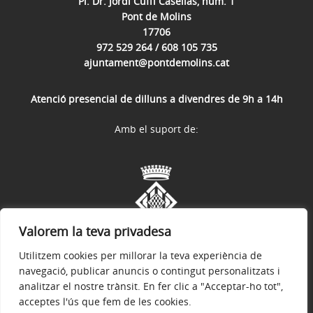
Pl. Dr. Jordi Cuffí Casellas, núm. 1
Pont de Molins
17706
972 529 264 / 608 105 735
ajuntament@pontdemolins.cat
Atenció presencial de dilluns a divendres de 9h a 14h
Amb el suport de:
Valorem la teva privadesa
Utilitzem cookies per millorar la teva experiència de
navegació, publicar anuncis o contingut personalitzats i
analitzar el nostre trànsit. En fer clic a "Acceptar-ho tot",
acceptes l'ús que fem de les cookies.
Avís legal
Política de privacitat
Política de galetes