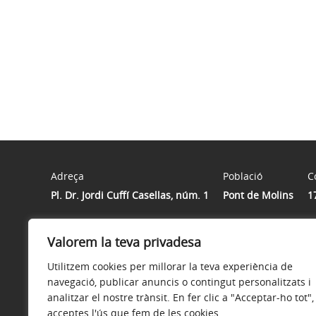
Adreça
Població
C
Pl. Dr. Jordi Cuffí Casellas, núm. 1
Pont de Molins
1
Valorem la teva privadesa
Horari
Atenció presencial de dilluns a divendres de 9h a 14h
Utilitzem cookies per millorar la teva experiència de
navegació, publicar anuncis o contingut personalitzats i
analitzar el nostre trànsit. En fer clic a "Acceptar-ho tot",
acceptes l'ús que fem de les cookies.
Avís legal
Política de privacitat
Política de galetes