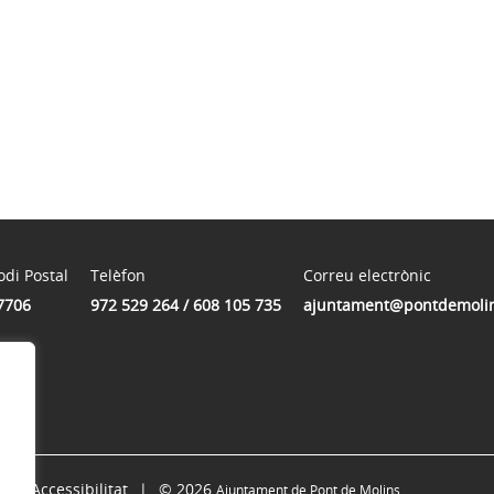
odi Postal
Telèfon
Correu electrònic
7706
972 529 264 / 608 105 735
ajuntament@pontdemolin
Accessibilitat
© 2026
Ajuntament de Pont de Molins