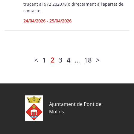
trucant al 972 202078 o directament a l’apartat de
contacte.
24/04/2026 - 25/04/2026
<
1
2
3
4
…
18
>
Ajuntament de Pont de
Molins