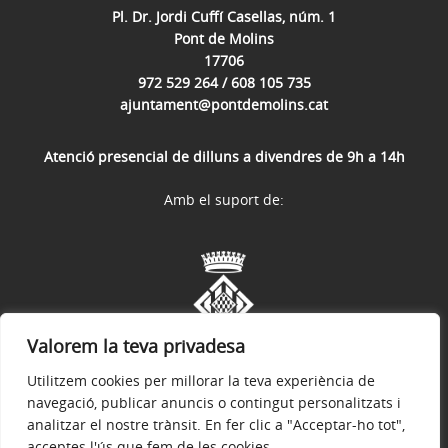
Pl. Dr. Jordi Cuffí Casellas, núm. 1
Pont de Molins
17706
972 529 264 / 608 105 735
ajuntament@pontdemolins.cat
Atenció presencial de dilluns a divendres de 9h a 14h
Amb el suport de:
Valorem la teva privadesa
Utilitzem cookies per millorar la teva experiència de
navegació, publicar anuncis o contingut personalitzats i
analitzar el nostre trànsit. En fer clic a "Acceptar-ho tot",
acceptes l'ús que fem de les cookies.